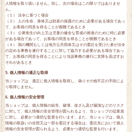
人情報を取り扱いません。但し、次の場合はこの限りではありませ
ん。
（１） 法令に基づく場合
（２） 人の生命、身体又は財産の保護のために必要がある場合であっ
て、お客様の同意を得ることが困難であるとき
（３） 公衆衛生の向上又は児童の健全な育成の推進のために特に必要
がある場合であって、お客様の同意を得ることが困難であるとき
（４） 国の機関もしくは地方公共団体又はその委託を受けた者が法令
の定める事務を遂行することに対して協力する必要がある場合であっ
て、お客様の同意を得ることにより当該事務の遂行に支障を及ぼすお
それがあるとき
5. 個人情報の適正な取得
当ショップは、適正に個人情報を取得し、偽りその他不正の手段によ
り取得しません。
6. 個人情報の安全管理
当ショップは、個人情報の紛失、破壊、改ざん及び漏洩などのリスク
に対して、個人情報の安全管理が図られるよう、当ショップの従業員
に対し、必要かつ適切な監督を行います。また、当ショップは、個人
情報の取扱いの全部又は一部を委託する場合は、委託先において個人
情報の安全管理が図られるよう、必要かつ適切な監督を行います。