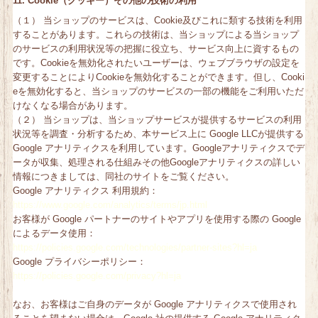
11. Cookie（クッキー）その他の技術の利用
（１） 当ショップのサービスは、Cookie及びこれに類する技術を利用
することがあります。これらの技術は、当ショップによる当ショップ
のサービスの利用状況等の把握に役立ち、サービス向上に資するもの
です。Cookieを無効化されたいユーザーは、ウェブブラウザの設定を
変更することによりCookieを無効化することができます。但し、Cooki
eを無効化すると、当ショップのサービスの一部の機能をご利用いただ
けなくなる場合があります。
（２） 当ショップは、当ショップサービスが提供するサービスの利用
状況等を調査・分析するため、本サービス上に Google LLCが提供する
Google アナリティクスを利用しています。Googleアナリティクスでデ
ータが収集、処理される仕組みその他Googleアナリティクスの詳しい
情報につきましては、同社のサイトをご覧ください。
Google アナリティクス 利用規約：
https://www.google.com/analytics/terms/jp.html
お客様が Google パートナーのサイトやアプリを使用する際の Google
によるデータ使用：
https://policies.google.com/technologies/partner-sites?hl=ja
Google プライバシーポリシー：
https://policies.google.com/privacy?hl=ja
なお、お客様はご自身のデータが Google アナリティクスで使用され