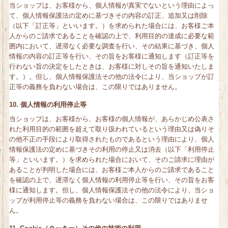
当ショップは、お客様から、個人情報が真実でないという理由によっ
て、個人情報保護法の定めに基づきその内容の訂正、追加又は削除
（以下「訂正等」といいます。）を求められた場合には、お客様ご本
人からのご請求であることを確認の上で、利用目的の達成に必要な範
囲内において、遅滞なく必要な調査を行い、その結果に基づき、個人
情報の内容の訂正等を行い、その旨をお客様に通知します（訂正等を
行わない旨の決定をしたときは、お客様に対しその旨を通知いたしま
す。）。但し、個人情報保護法その他の法令により、当ショップが訂
正等の義務を負わない場合は、この限りではありません。
10. 個人情報の利用停止等
当ショップは、お客様から、お客様の個人情報が、あらかじめ公表さ
れた利用目的の範囲を超えて取り扱われているという理由又は偽りそ
の他不正の手段により取得されたものであるという理由により、個人
情報保護法の定めに基づきその利用の停止又は消去（以下「利用停止
等」といいます。）を求められた場合において、そのご請求に理由が
あることが判明した場合には、お客様ご本人からのご請求であること
を確認の上で、遅滞なく個人情報の利用停止等を行い、その旨をお客
様に通知します。但し、個人情報保護法その他の法令により、当ショ
ップが利用停止等の義務を負わない場合は、この限りではありませ
ん。